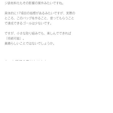
ジ袋有料化もその影響の案件みたいですね。
具体的に17項目の指標があるみたいですが、実際の
ところ、このバッグを作ること、使ってもらうこと
で達成できるゴールは少ないです。
ですが、小さな取り組みでも、楽しんでできれば
「持続可能」。
素晴らしいことではないでしょうか。
色々な種類の素材あります。
もともとイベント等での直接販売限定でしたが、コ
ロナのイベント自粛が続きましたので、web販売を
解禁しました。
本来なら手に取って素材を見比べて選ぶ事も楽しみ
の一つだと思いますが、写真を見てゆっくり吟味し
ていただけたら嬉しいです。