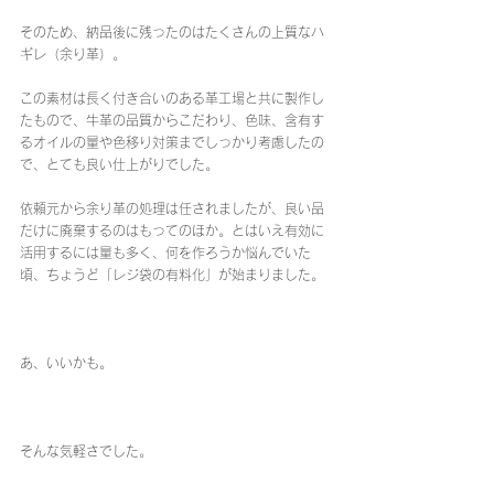
そのため、納品後に残ったのはたくさんの上質なハ
ギレ（余り革）。
この素材は長く付き合いのある革工場と共に製作し
たもので、牛革の品質からこだわり、色味、含有す
るオイルの量や色移り対策までしっかり考慮したの
で、とても良い仕上がりでした。
依頼元から余り革の処理は任されましたが、良い品
だけに廃棄するのはもってのほか。とはいえ有効に
活用するには量も多く、何を作ろうか悩んでいた
頃、ちょうど「レジ袋の有料化」が始まりました。
あ、いいかも。
そんな気軽さでした。