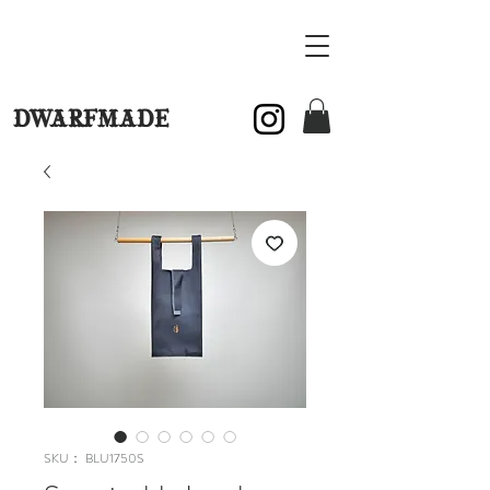
DWARFMADE
SKU： BLU1750S