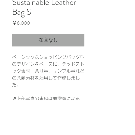
Sustainable Leather
Bag S
価
￥6,000
格
在庫なし
ベーシックなショッピングバッグ型
のデザインをベースに、デッドスト
ック素材、余り革、サンプル革など
の余剰素材を活用して作成しまし
た。
※上部写真の末尾は顕微鏡による
1000倍の拡大写真です。実際の色
と大きく異なる場合があります。
INFORMATION