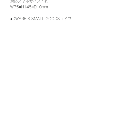
対応スマホサイズ：約
W75×H145×D10mm
●DWARF'S SMALL GOODS（ドワ
ーフズ・スモールグッズ）は当ブラ
ンドの代表的なヌメ革を使い、遊び
心や愛着心をくすぐる小物をデザイ
ンしたシリーズです。
INFORMATION
使用素材：国産牛革
AGEDマークがついた商品につ
色:ヌメベージュ
いて
サイズ：W110 H180 D10mm
ストラップ長さ:1200mm
AGEDマークがあるものは、商品
W=幅 H=高さ D＝奥行き
のレザー部分の経年変化が進んで
おります。理由は、当ブランドは