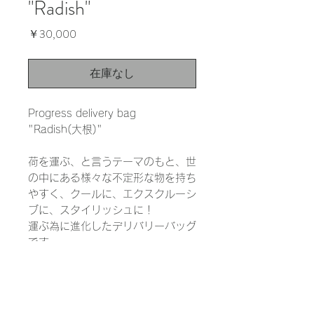
"Radish"
価
￥30,000
格
在庫なし
Progress delivery bag
"Radish(大根)"
荷を運ぶ、と言うテーマのもと、世
の中にある様々な不定形な物を持ち
やすく、クールに、エクスクルーシ
ブに、スタイリッシュに！
運ぶ為に進化したデリバリーバッグ
です。
※写真の野菜は非売品です。