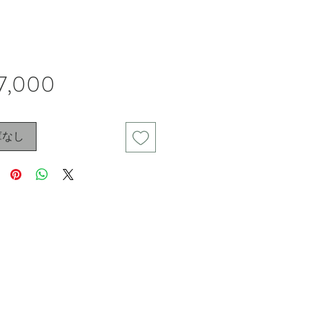
価
7,000
格
庫なし