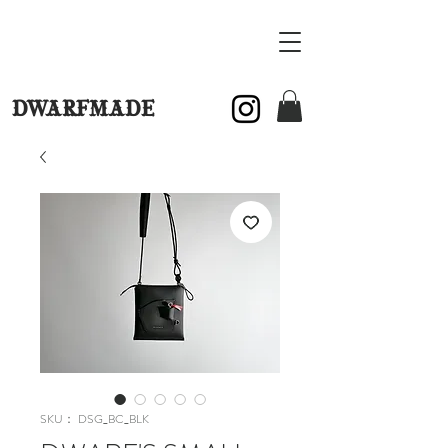
DWARFMADE
SKU： DSG_BC_BLK