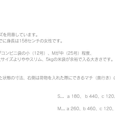
イズを用意しています。
でに身長は158センチの女性です。
がコンビニ袋の小（12号）、Mが中（25号）程度、
大サイズよりややスリム、5kgの米袋が余裕で入る大きさです。
た状態の寸法、右側は荷物を入れた際にできるマチ（奥行き）
S…  a 180、 b 440、c 120
M… a 260、b 460、c 120、