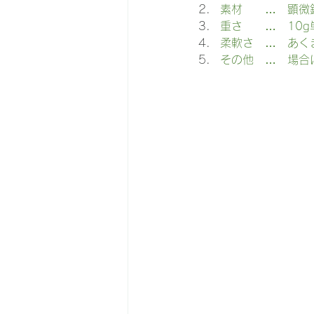
素材　　…　顕微
重さ　　…　10
柔軟さ　…　あく
その他　…　場合