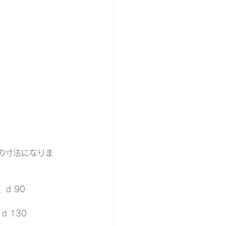
の寸法になりま
、d 90 
d 130 